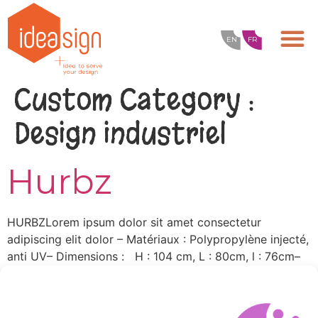
EN
FR
Custom Category :
Design industriel
Hurbz
HURBZLorem ipsum dolor sit amet consectetur
adipiscing elit dolor – Matériaux : Polypropylène injecté,
anti UV– Dimensions : H : 104 cm, L : 80cm, l : 76cm–
Editeur : HURBZ– Prix unitaire TVAC : 279€ TVAC Pour
commander ce produit, le voir ou en savoir
plus, contactez nous > – En stock Ce nouveau type de