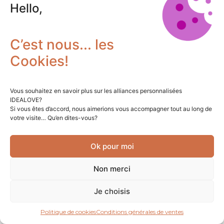
jardinière conçu dans notre bureau d’étude pour la
Hello,
marque […]
plus récent
→
C’est nous... les
Cookies!
Vous souhaitez en savoir plus sur les alliances personnalisées
IDEALOVE?
Si vous êtes d’accord, nous aimerions vous accompagner tout au long de
votre visite… Qu’en dites-vous?
Ok pour moi
Non merci
Je choisis
Politique de cookies
Conditions générales de ventes