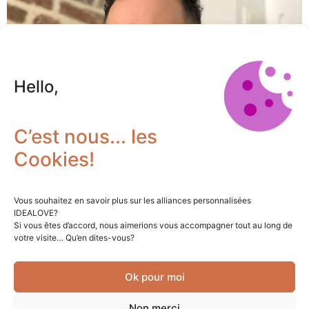
Hello,
C’est nous... les
Cookies!
Vous souhaitez en savoir plus sur les alliances personnalisées
Avec la marque Idealove, Jean-François Parisse,
IDEALOVE?
fondateur d’Ideasign propose des alliances en titane qui
Si vous êtes d’accord, nous aimerions vous accompagner tout au long de
rencontrent un beau succès. Le designer n’en est pas à
votre visite… Qu’en dites-vous?
son coup d’essai. Travaillant pour des PME, des start-up
et des industriels, il vient d’achever son installation
Ok pour moi
complète à Liège. Idealove, c’est d’abord une histoire
d’amour. « Gwénaëlle et moi nous sommes rencontrés
Non merci