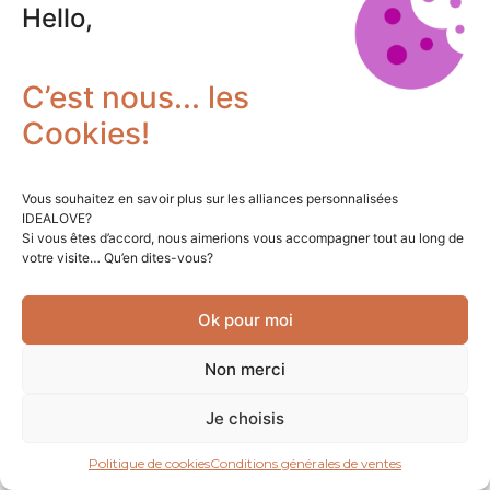
Hello,
C’est nous... les
Cookies!
Prolongation de l’exposition de l’Observeur du design à
Vous souhaitez en savoir plus sur les alliances personnalisées
IDEALOVE?
la Cité des sciences et de l’industrie de Paris, jusqu’en
Si vous êtes d’accord, nous aimerions vous accompagner tout au long de
octobre 2014 !
votre visite… Qu’en dites-vous?
Ok pour moi
Non merci
Je choisis
Politique de cookies
Conditions générales de ventes