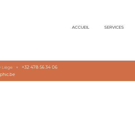
ACCUEIL
SERVICES
20 Liège +
+32 478 56 34 06
phic.be