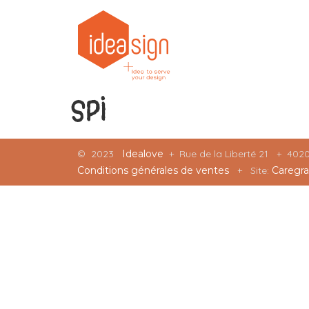
SPI
©
2023
Idealove
+ Rue de la Liberté 21 + 40
Conditions générales de ventes
+ Site:
Caregra