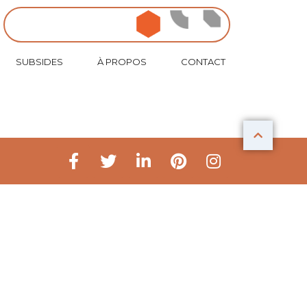
ideasign
idealove
ideanow
SUBSIDES
À PROPOS
CONTACT