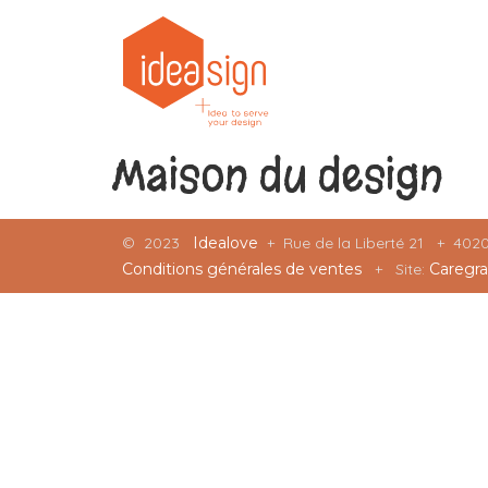
Maison du design
©
2023
Idealove
+ Rue de la Liberté 21 + 40
Conditions générales de ventes
+ Site:
Caregra