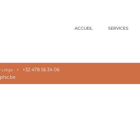
ACCUEIL
SERVICES
20 Liège +
+32 478 56 34 06
phic.be