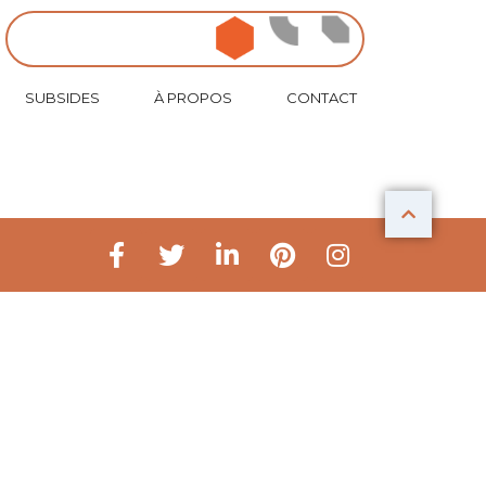
ideasign
idealove
ideanow
SUBSIDES
À PROPOS
CONTACT