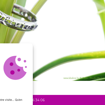
tre visite… Qu’en
20 Liège +
+32 478 56 34 06