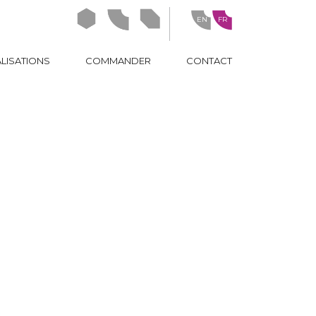
EN
FR
ideasign
idealove
ideanow
LISATIONS
COMMANDER
CONTACT