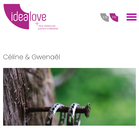
EN
FR
Céline & Gwenaël