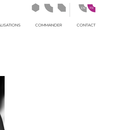
EN
FR
ideasign
idealove
ideanow
LISATIONS
COMMANDER
CONTACT