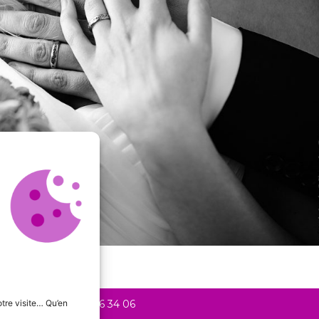
tre visite… Qu’en
20 Liège +
+32 478 56 34 06