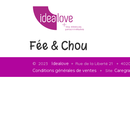
Fée & Chou
©
2023
Idealove
+ Rue de la Liberté 21 + 40
Conditions générales de ventes
+ Site:
Caregra