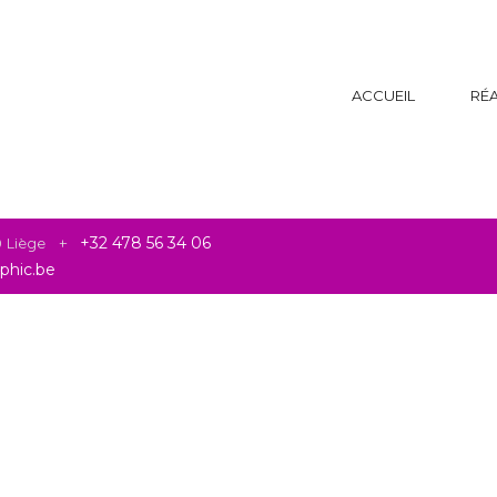
ACCUEIL
RÉA
20 Liège +
+32 478 56 34 06
phic.be