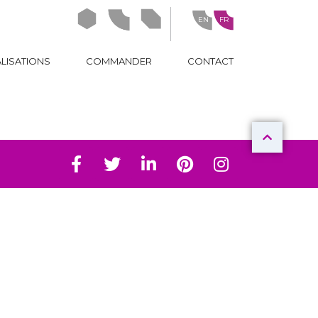
EN
FR
ideasign
idealove
ideanow
LISATIONS
COMMANDER
CONTACT