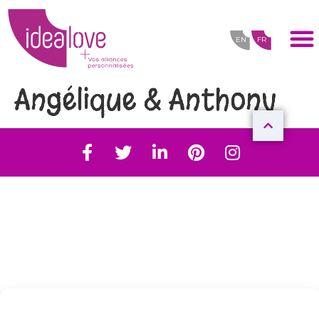
EN
FR
Angélique & Anthony