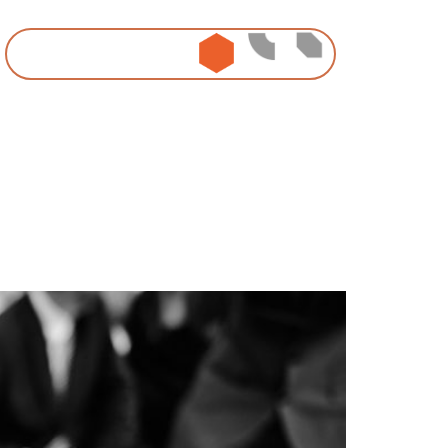
ideasign
idealove
ideanow