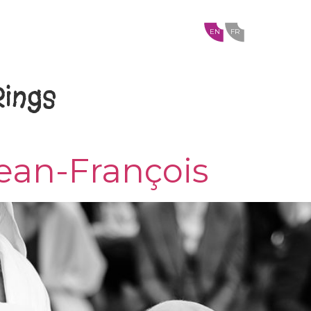
EN
FR
Rings
ean-François