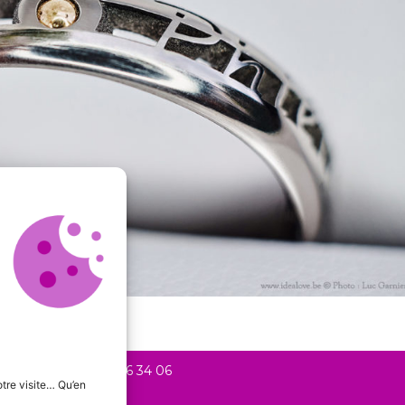
20 Liège +
+32 478 56 34 06
tre visite… Qu’en
phic.be