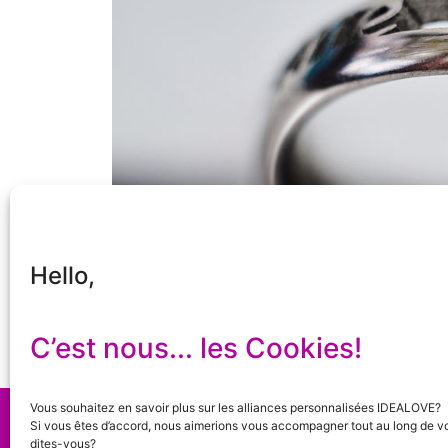
Hello,
C’est nous... les Cookies!
Vous souhaitez en savoir plus sur les alliances personnalisées IDEALOVE?
©
2023
Idealove
+ Rue de la Liberté 21 + 40
Si vous êtes d’accord, nous aimerions vous accompagner tout au long de vo
Conditions générales de ventes
+ Site:
Caregra
dites-vous?