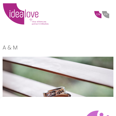
EN
FR
A & M