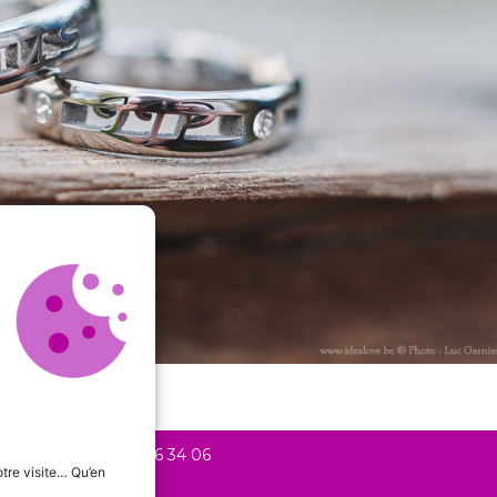
20 Liège +
+32 478 56 34 06
tre visite… Qu’en
phic.be