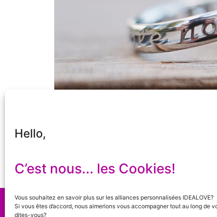
Hello,
C’est nous... les Cookies!
Vous souhaitez en savoir plus sur les alliances personnalisées IDEALOVE?
©
2023
Idealove
+ Rue de la Liberté 21 + 40
Si vous êtes d’accord, nous aimerions vous accompagner tout au long de vo
Conditions générales de ventes
+ Site:
Caregra
dites-vous?