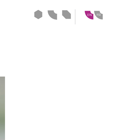
EN
FR
ideasign
idealove
ideanow