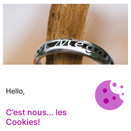
Hello,
Gwenaëlle &
C’est nous... les
Jean-François
Cookies!