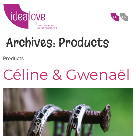
EN
FR
Archives:
Products
Products
Céline & Gwenaël