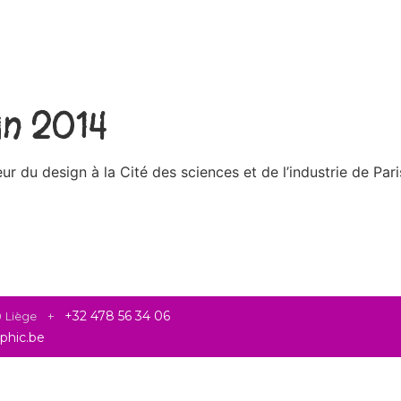
gn 2014
ur du design à la Cité des sciences et de l’industrie de Pari
20 Liège +
+32 478 56 34 06
phic.be