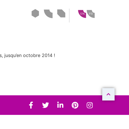
EN
FR
ideasign
idealove
ideanow
s, jusqu’en octobre 2014 !