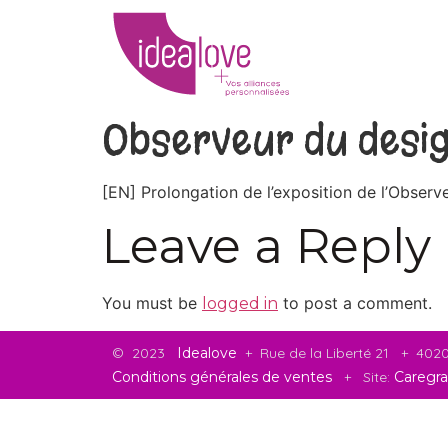
Observeur du desi
[EN] Prolongation de l’exposition de l’Observe
Leave a Reply
You must be
to post a comment.
logged in
©
2023
Idealove
+ Rue de la Liberté 21 + 40
Conditions générales de ventes
+ Site:
Caregra