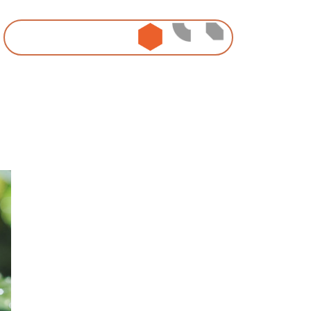
ideasign
idealove
ideanow