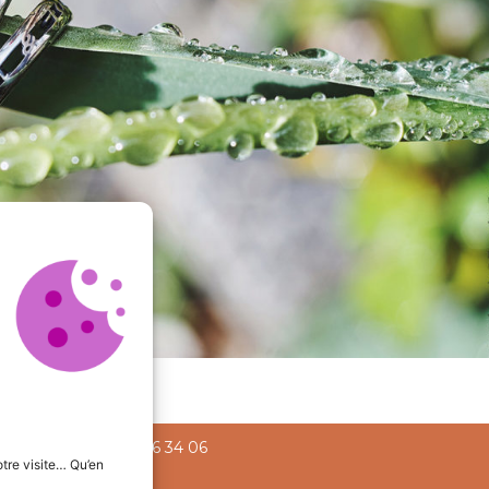
20 Liège +
+32 478 56 34 06
tre visite… Qu’en
phic.be