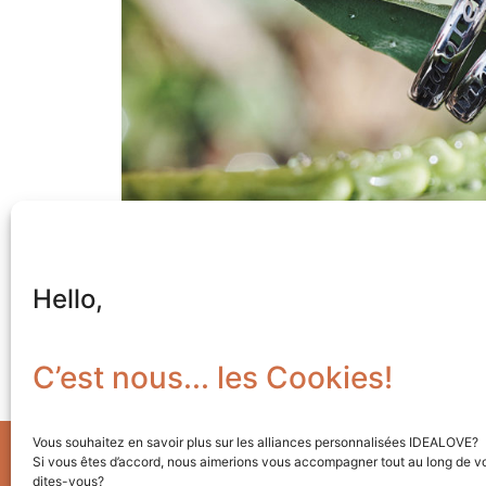
Hello,
C’est nous... les Cookies!
Vous souhaitez en savoir plus sur les alliances personnalisées IDEALOVE?
©
2023
Idealove
+ Rue de la Liberté 21 + 40
Si vous êtes d’accord, nous aimerions vous accompagner tout au long de vo
Conditions générales de ventes
+ Site:
Caregra
dites-vous?