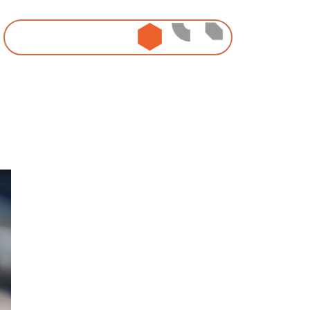
ideasign
idealove
ideanow