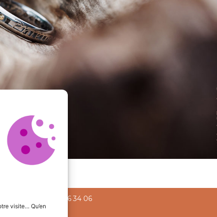
20 Liège +
+32 478 56 34 06
tre visite… Qu’en
phic.be