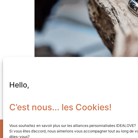
Hello,
C’est nous... les Cookies!
Vous souhaitez en savoir plus sur les alliances personnalisées IDEALOVE?
©
2023
Idealove
+ Rue de la Liberté 21 + 40
Si vous êtes d’accord, nous aimerions vous accompagner tout au long de vo
Conditions générales de ventes
+ Site:
Caregra
dites-vous?