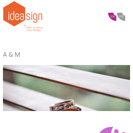
EN
FR
A & M