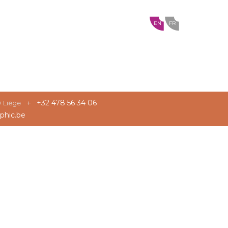
EN
FR
20 Liège +
+32 478 56 34 06
phic.be