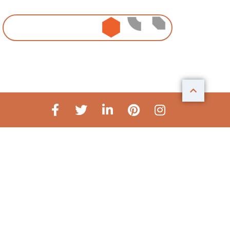
ideasign
idealove
ideanow