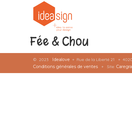
Fée & Chou
©
2023
Idealove
+ Rue de la Liberté 21 + 40
Conditions générales de ventes
+ Site:
Caregra