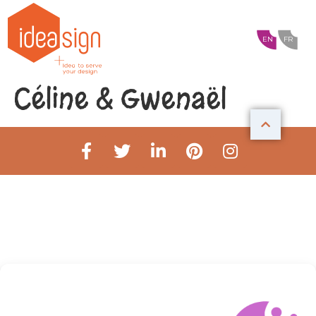
EN
FR
Céline & Gwenaël